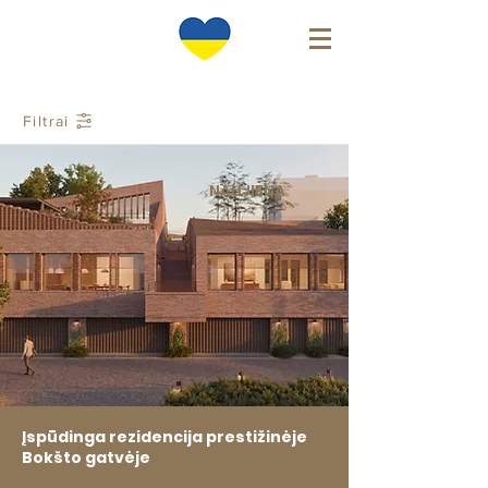
Filtrai
NAUJIENA
Įspūdinga rezidencija prestižinėje
Bokšto gatvėje