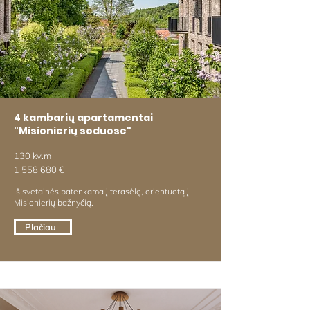
4 kambarių apartamentai
"Misionierių soduose"
130 kv.m
1 558 680
€
Iš svetainės patenkama į terasėlę, orientuotą į
Misionierių bažnyčią.
Plačiau