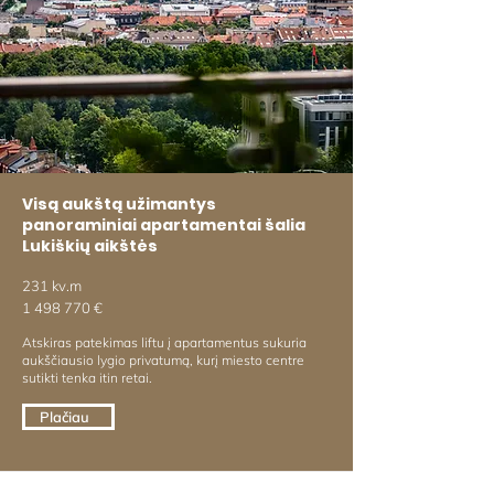
Visą aukštą užimantys
panoraminiai apartamentai šalia
Lukiškių aikštės
231 kv.m
1 498 770
€
Atskiras patekimas liftu į apartamentus sukuria
aukščiausio lygio privatumą, kurį miesto centre
sutikti tenka itin retai.
Plačiau