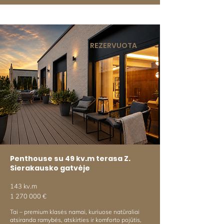
REZERVUOTA
Penthouse su 49 kv.m terasa Z.
Sierakausko gatvėje
143 kv.m
1 270 000
€
Tai – premium klasės namai, kuriuose natūraliai
atsiranda ramybės, atskirties ir komforto pojūtis,