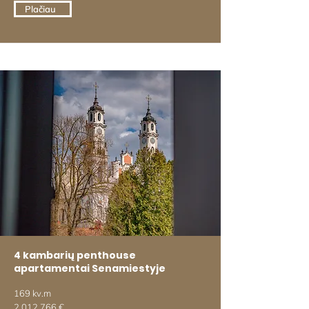
Plačiau
4 kambarių penthouse
apartamentai Senamiestyje
169 kv.m
2 012 766
€