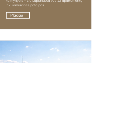
kaimynystė – čia suplanuota vos 12 apartamentų
ir 2 komercinės patalpos.
Plačiau
Viso aukšto penthouse rezidencija
su vaizdu į Gedimino pilį ir Šv. Petro