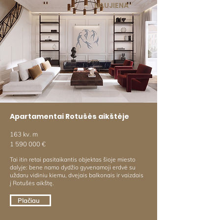
NAUJIENA
Apartamentai Rotušės aikštėje
163 kv. m
1 590 000
€
Tai itin retai pasitaikantis objektas šioje miesto
dalyje: bene namo dydžio gyvenamoji erdvė su
uždaru vidiniu kiemu, dvejais balkonais ir vaizdais
į Rotušės aikštę.
Plačiau