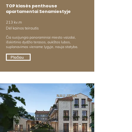
TOP klasės penthouse
apartamentai Senamiestyje
213 kv.m
Dėl kainos teirautis
Čia susijungia panoraminiai miesto vaizdai,
išskirtinio dydžio terasos, aukštos lubos,
suplanavimas viename lygyje, nauja statyba.
Plačiau
NAUJIENA