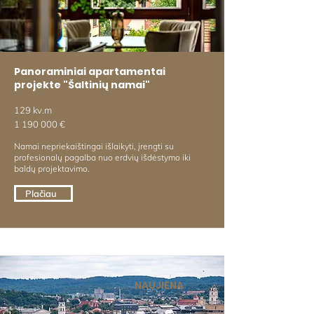
Panoraminiai apartamentai
projekte "Šaltinių namai"
129 kv.m
1 190 000
€
Namai nepriekaištingai išlaikyti, įrengti su
profesionalų pagalba nuo erdvių išdėstymo iki
baldų projektavimo.
Plačiau
NAUJIENA