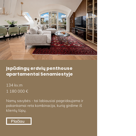
Įspūdingų erdvių penthouse
apartamentai Senamiestyje
134 kv.m
1 180 000
€
Namų savybės - tai labiausiai pageidaujama ir
pakankamai reta kombinacija, kurią girdime iš
klientų lūpų.
Plačiau