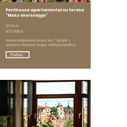
Penthouse apartamentai su terasa
"Meko skersvėjyje"
52 kv.m
475 000 €
Vasarą mėgausitės terasa, kuri "žvelgia" į
raudonus čerpinius stogus, bažnyčių bokštus.
Plačiau