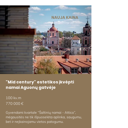
NAUJA KAINA
"Mid century" estetikos įkvėpti
namai Aguonų gatvėje
100 kv.m
770 000 €
Gyvendami kvartale “Šaltinių namai - Attico”,
mėgausitės ne tik išpuoselėta aplinka, saugumu,
bet ir neįkainojamu vietos patogumu.