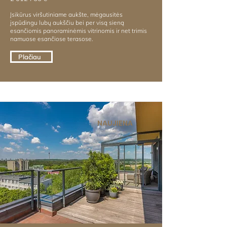
Įsikūrus viršutiniame aukšte, mėgausitės
įspūdingu lubų aukščiu bei per visą sieną
esančiomis panoraminėmis vitrinomis ir net trimis
namuose esančiose terasose.
Plačiau
NAUJIENA