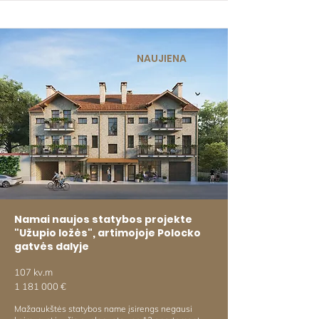
NAUJIENA
Namai naujos statybos projekte
"Užupio ložės", artimojoje Polocko
gatvės dalyje
107 kv.m
1 181 000
€
Mažaaukštės statybos name įsirengs negausi