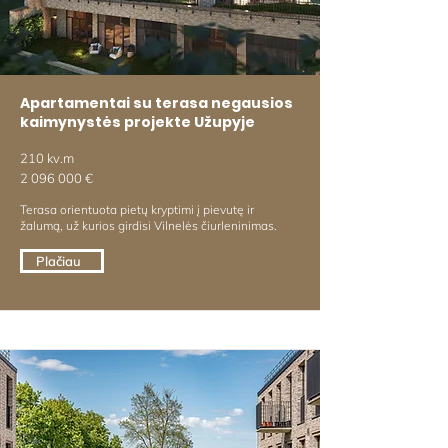
Apartamentai su terasa negausios
kaimynystės projekte Užupyje
210 kv.m
2 096 000
€
Terasa orientuota pietų kryptimi į pievutę ir
žalumą, už kurios girdisi Vilnelės čiurleninimas.
Plačiau