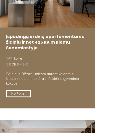
Įspūdingų erdvių apartamentai su
židiniu ir net 425 kv.m kiemu
Senamiestyje
161 kv.m
1 575 941
€
"Vilniaus Džiaze" miesto autentika dera su
šiuolaikine architektūra ir išskirtine gyvenimo
kokybe.
Plačiau