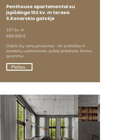
Penthouse apartamentai su
įspūdinga 102 kv. m terasa
S.Konarskio gatvėje
107 kv. m
699 000 €
Didelis šių namų privalumas - itin praktiškas 4
kambarių suplanavimas, puikiai pritaikytas šeimos
gyvenimui.
Plačiau