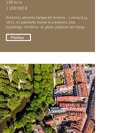
136 kv.m
1 100 000
€
Išskirtiniu akcentu tampa dvi terasos – į vieną iš jų,
16 kv. m, pateksite tiesiai iš svetainės, kita,
įspūdingo, net 84 kv. m, ploto, įsikūrusi ant stogo.
Plačiau
NAUJA KAINA