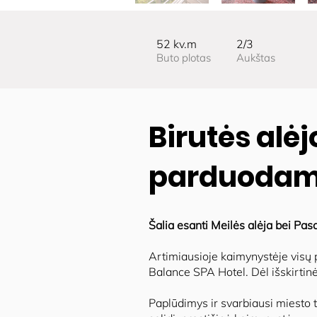
52 kv.m
2/3
Buto plotas
Aukštas
Birutės alėj
parduodami
Šalia esanti Meilės alėja bei Pas
Artimiausioje kaimynystėje visų
Balance SPA Hotel. Dėl išskirtinės
Paplūdimys ir svarbiausi miesto 