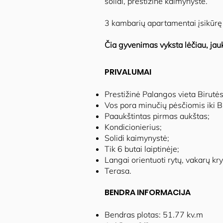
solidi, prestižinė kaimynystė.
3 kambarių apartamentai įsikūrę a
Čia gyvenimas vyksta lėčiau, jauk
PRIVALUMAI
Prestižinė Palangos vieta Birutės
Vos pora minučių pėsčiomis iki B
Paaukštintas pirmas aukštas;
Kondicionierius;
Solidi kaimynystė;
Tik 6 butai laiptinėje;
Langai orientuoti rytų, vakarų kry
Terasa.
BENDRA INFORMACIJA
Bendras plotas: 51.77 kv.m