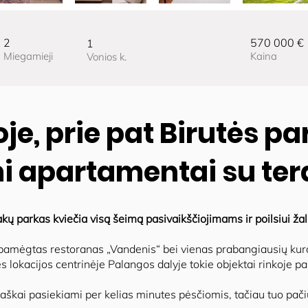
2
570 000 €
1
Miegamieji
Kaina
Vonios k.
oje, prie pat Birutės pa
 apartamentai su ter
akų parkas kviečia visą šeimą pasivaikščiojimams ir poilsiui ž
 pamėgtas restoranas „Vandenis“ bei vienas prabangiausių kur
 lokacijos centrinėje Palangos dalyje tokie objektai rinkoje pas
taškai pasiekiami per kelias minutes pėsčiomis, tačiau tuo pa