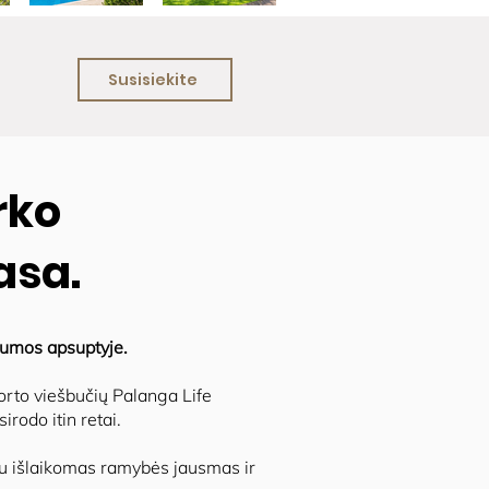
Susisiekite
rko
asa.
alumos apsuptyje.
orto viešbučių Palanga Life
irodo itin retai.
čiu išlaikomas ramybės jausmas ir