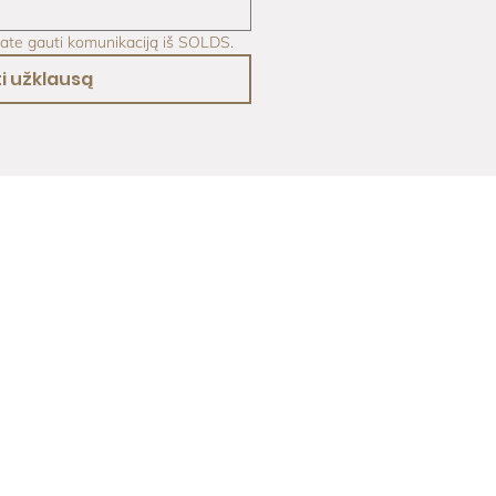
kate gauti komunikaciją iš SOLDS.
i užklausą