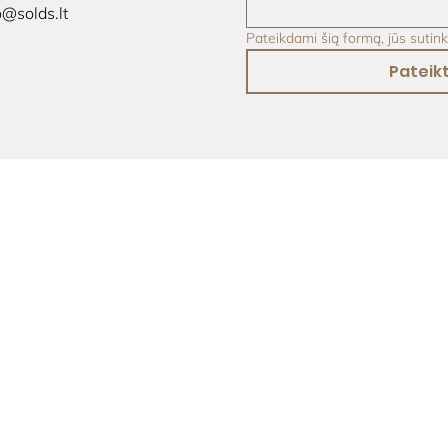
o@solds.lt
Pateikdami šią formą, jūs sutin
Pateikt