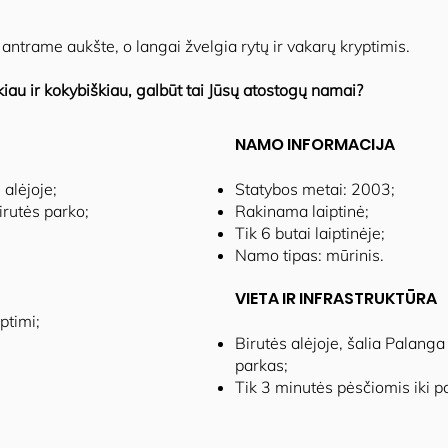
ntrame aukšte, o langai žvelgia rytų ir vakarų kryptimis.
iau ir kokybiškiau, galbūt tai Jūsų atostogų namai?
NAMO INFORMACIJA
 alėjoje;
Statybos metai: 2003;
irutės parko;
Rakinama laiptinė;
Tik 6 butai laiptinėje;
Namo tipas: mūrinis.
VIETA IR INFRASTRUKTŪRA
ptimi;
Birutės alėjoje, šalia Palang
parkas;
Tik 3 minutės pėsčiomis iki p