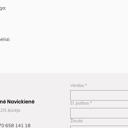
ga;
ėliai;
Vardas
*
nė Navickienė
El. paštas
*
DS įkūrėja
Žinutė
70 658 141 18