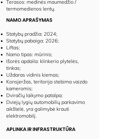
Terasos: medinės maumedžio /
termomedienos lentų.
NAMO APRAŠYMAS
Statybų pradžia: 2024;
Statybų pabaiga: 2026;
Liftas;
Namo tipas: mūrinis;
Išorės apdaila: klinkerio plytelės,
tinkas;
Uždaras vidinis kiemas;
Konsjeržas, teritorija stebima vaizdo
kameromis;
Dviračių laikymo patalpa;
Dviejų lygių automobilių parkavimo
aikštelė, yra galimybė krauti
elektromobilį.
APLINKA IR INFRASTRUKTŪRA