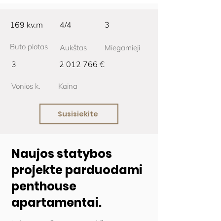
169 kv.m
4/4
3
Buto plotas
Aukštas
Miegamieji
3
2 012 766
€
Vonios k.
Kaina
Susisiekite
Naujos statybos
projekte parduodami
penthouse
apartamentai.