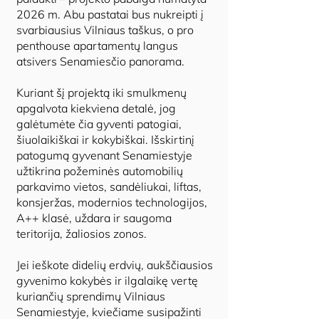
2026 m. Abu pastatai bus nukreipti į
svarbiausius Vilniaus taškus, o pro
penthouse apartamentų langus
atsivers Senamiesčio panorama.
Kuriant šį projektą iki smulkmenų
apgalvota kiekviena detalė, jog
galėtumėte čia gyventi patogiai,
šiuolaikiškai ir kokybiškai. Išskirtinį
patogumą gyvenant Senamiestyje
užtikrina požeminės automobilių
parkavimo vietos, sandėliukai, liftas,
konsjeržas, modernios technologijos,
A++ klasė, uždara ir saugoma
teritorija, žaliosios zonos.
Jei ieškote didelių erdvių, aukščiausios
gyvenimo kokybės ir ilgalaikę vertę
kuriančių sprendimų Vilniaus
Senamiestyje, kviečiame susipažinti