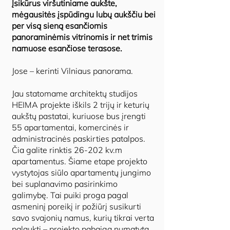
Įsikūrus viršutiniame aukšte,
mėgausitės įspūdingu lubų aukščiu bei
per visą sieną esančiomis
panoraminėmis vitrinomis ir net trimis
namuose esančiose terasose.
Jose – kerinti Vilniaus panorama.
Jau statomame architektų studijos
HEIMA projekte iškils 2 trijų ir keturių
aukštų pastatai, kuriuose bus įrengti
55 apartamentai, komercinės ir
administracinės paskirties patalpos.
Čia galite rinktis 26-202 kv.m
apartamentus. Šiame etape projekto
vystytojas siūlo apartamentų jungimo
bei suplanavimo pasirinkimo
galimybę. Tai puiki proga pagal
asmeninį poreikį ir požiūrį susikurti
savo svajonių namus, kurių tikrai verta
palaukti – projekto pabaiga numatyta