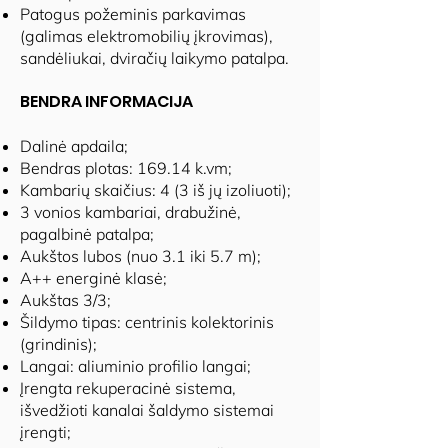
Patogus požeminis parkavimas
(galimas elektromobilių įkrovimas),
sandėliukai, dviračių laikymo patalpa.
BENDRA INFORMACIJA
Dalinė apdaila;
Bendras plotas: 169.14 k.vm;
Kambarių skaičius: 4 (3 iš jų izoliuoti);
3 vonios kambariai, drabužinė,
pagalbinė patalpa;
Aukštos lubos (nuo 3.1 iki 5.7 m);
A++ energinė klasė;
Aukštas 3/3;
Šildymo tipas: centrinis kolektorinis
(grindinis);
Langai: aliuminio profilio langai;
Įrengta rekuperacinė sistema,
išvedžioti kanalai šaldymo sistemai
įrengti;