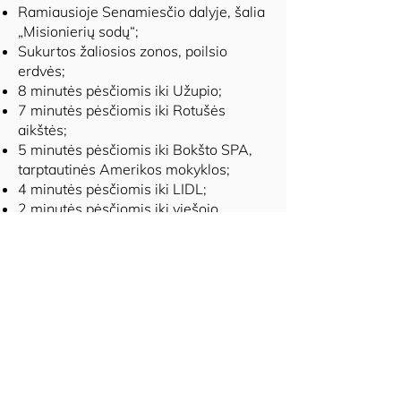
Ramiausioje Senamiesčio dalyje, šalia
„Misionierių sodų“;
Sukurtos žaliosios zonos, poilsio
erdvės;
8 minutės pėsčiomis iki Užupio;
7 minutės pėsčiomis iki Rotušės
aikštės;
5 minutės pėsčiomis iki Bokšto SPA,
tarptautinės Amerikos mokyklos;
4 minutės pėsčiomis iki LIDL;
2 minutės pėsčiomis iki viešojo
transporto stotelės.
Susisiekime