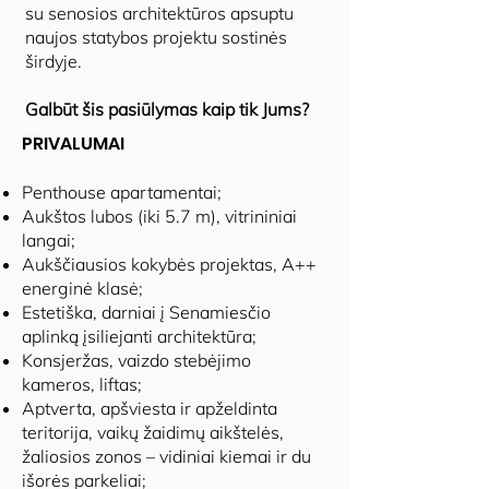
su senosios architektūros apsuptu
naujos statybos projektu sostinės
širdyje.
Galbūt šis pasiūlymas kaip tik Jums?
PRIVALUMAI
Penthouse apartamentai;
Aukštos lubos (iki 5.7 m), vitrininiai
langai;
Aukščiausios kokybės projektas, A++
energinė klasė;
Estetiška, darniai į Senamiesčio
aplinką įsiliejanti architektūra;
Konsjeržas, vaizdo stebėjimo
kameros, liftas;
Aptverta, apšviesta ir apželdinta
teritorija, vaikų žaidimų aikštelės,
žaliosios zonos – vidiniai kiemai ir du
išorės parkeliai;