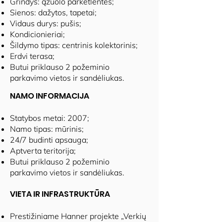
Grindys: ąžuolo parketlentės;
Sienos: dažytos, tapetai;
Vidaus durys: pušis;
Kondicionieriai;
Šildymo tipas: centrinis kolektorinis;
Erdvi terasa;
Butui priklauso 2 požeminio
parkavimo vietos ir sandėliukas.
NAMO INFORMACIJA
Statybos metai: 2007;
Namo tipas: mūrinis;
24/7 budinti apsauga;
Aptverta teritorija;
Butui priklauso 2 požeminio
parkavimo vietos ir sandėliukas.
VIETA IR INFRASTRUKTŪRA
Prestižiniame Hanner projekte „Verkių