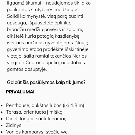
ilgaamžiškumui – naudojamos tik laiko
patikrintos statybinės medžiagos.
Solidi kaimynystė, visą parą budinti
apsauga, išpuoselėta aplinka,
brandžių medžių pavėsis ir žaidimų
aikštelė kuria patogią kasdienybę
įvairaus amžiaus gyventojams. Naują
gyvenimo etapą pradėkite išskirtinėje
vietoje, šalia ramiai tekančios Neries
vingio ir Cedrono upelio, nuostabios
gamtos apsuptyje.
Galbūt šis pasiūlymas kaip tik Jums?
PRIVALUMAI
Penthouse, aukštos lubos (iki 4.8 m);
Terasa, orientuota į mišką;
Dideli langai, saulėti namai;
Židinys;
Vonios kambarys, svečių wc,