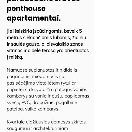
penthouse
apartamentai.
Jie išsiskiria įspūdingomis, beveik 5
metrus siekiančiomis lubomis, židiniu
ir saulės gausa, o laisvalaikio zonos
vitrinos ir didelė terasa yra orientuotos
į mišką.
Namuose suplanuotas itin didelis
pagrindinis miegamasis su
pasisėdėjimo vieta lėtam rytui ar
popietei su knyga. Yra patogus vonios
kambarys su vonia ir dušu, papildomas
svečių WC, drabužinė, pagalbinė
patalpa, vaiko kambarys.
Kvartale didžiausias dėmesys skirtas
saugumui ir architektūriniam