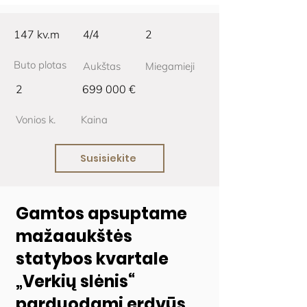
147 kv.m
4/4
2
Buto plotas
Aukštas
Miegamieji
2
699 000 €
Vonios k.
Kaina
Susisiekite
Gamtos apsuptame
mažaaukštės
statybos kvartale
„Verkių slėnis“
parduodami erdvūs