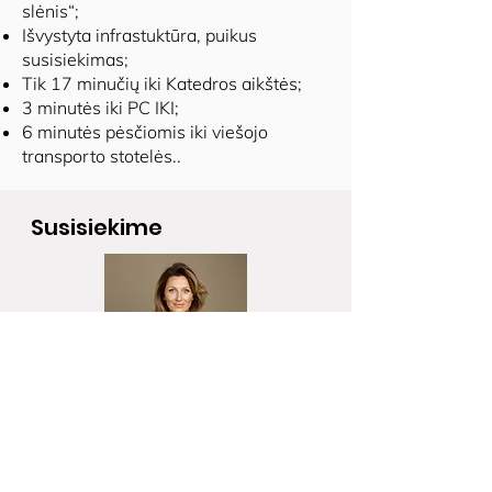
slėnis“;
Išvystyta infrastuktūra, puikus
susisiekimas;
Tik 17 minučių iki Katedros aikštės;
3 minutės iki PC IKI;
6 minutės pėsčiomis iki viešojo
transporto stotelės..
Susisiekime
Agnė Navickienė
SOLDS įkūrėja