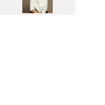
Agnė Navickienė
SOLDS įkūrėja
+370 658 141 18
info@solds.lt
Vardas
*
Pavardė
*
El. paštas
*
Tel. numeris
*