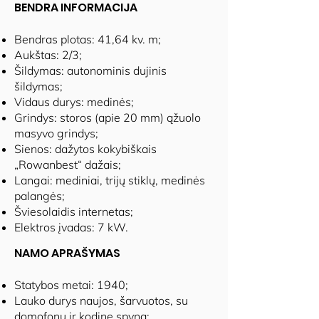
BENDRA INFORMACIJA
Bendras plotas: 41,64 kv. m;
Aukštas: 2/3;
Šildymas: autonominis dujinis
šildymas;
Vidaus durys: medinės;
Grindys: storos (apie 20 mm) ąžuolo
masyvo grindys;
Sienos: dažytos kokybiškais
„Rowanbest“ dažais;
Langai: mediniai, trijų stiklų, medinės
palangės;
Šviesolaidis internetas;
Elektros įvadas: 7 kW.
NAMO APRAŠYMAS
Statybos metai: 1940;
Lauko durys naujos, šarvuotos, su
domofonu ir kodine spyna;