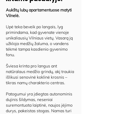
Aukštų lubų apartamentuose matyti
Vilnelė.
Upė teka beveik po langais, lyg
primindama, kad gyvenate vienoje
unikaliausių Vilniaus vietų. Vasarą ją
užkloja medžių žaluma, o vandens
tėkmė tampa kasdienio gyvenimo
fonu.
Šviesa krinta pro langus ant
natūralaus medžio grindų, akį traukia
išlikusi senovinė koklinė krosnis –
tikras namų charakterio centras.
Patogumui yra įdiegtas autonominis
dujinis šildymas, neseniai
suremontuota laiptinė, naujos įėjimo
durys, pakeistas stogas. Namas turi