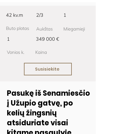
42 kv.m
2/3
1
Buto plotas
Aukštas
Miegamieji
1
349 000 €
Vonios k.
Kaina
Susisiekite
Pasukę iš Senamiesčio
į Užupio gatvę, po
kelių žingsnių
atsiduriate visai
kitame pasaulyje.