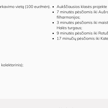
rkavimo vietą (100 eur/mėn).
Aukščiausios klasės projekte
7 minutės pėsčiomis iki Aušro
filharmonijos;
3 minutės pėsčiomis iki mais
Halės turgaus;
9 minutės pėsčiomis iki Rotuš
17 minučių pėsčiomis iki Kate
 kolektorinis);