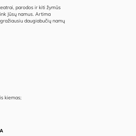
eatrai, parodos ir kiti žymūs
aplink Jūsų namus. Artima
s gražiausiu daugiabučių namų
is kiemas;
RA