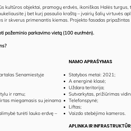
rūs kultūros objektai, pramogų erdvės, ikoniškas Halės turgus, t
ukeliausite į bet kurį pasaulio kraštą – įvairių šalių virtuvės 
s ir skverus primenantis kiemas. Projekto fasadas pripažinta
oti požeminio parkavimo vietą (100 eur/mėn).
ums?
NAMO APRAŠYMAS
artalas Senamiestyje
Statybos metai: 2021;
A energinė klasė;
Uždara teritorija;
tylu ir ramu;
Sutvarkytas, prižiūrimas vidin
skirtas miegamasis su įeinama
Telefonspynė;
Liftas;
alimybė turėti lauko erdvę –
Vaizdo stebėjimo kameros.
APLINKA IR INFRASTRUKTŪ