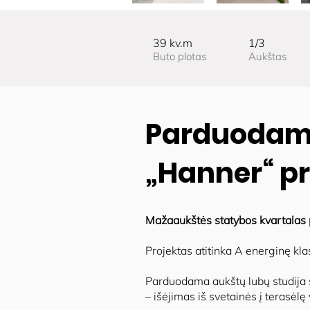
39 kv.m
1/3
Buto plotas
Aukštas
Parduodami
„Hanner“ pr
Mažaaukštės statybos kvartalas p
Projektas atitinka A energinę klas
Parduodama aukštų lubų studija
– išėjimas iš svetainės į terasėlę