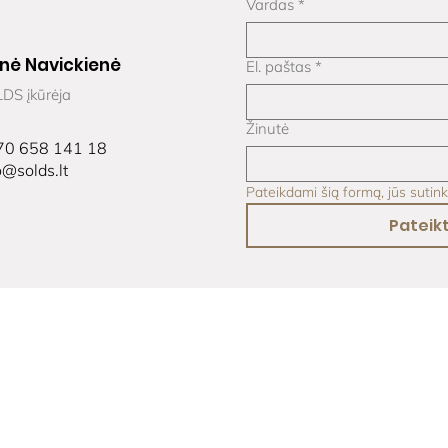
Vardas
*
nė Navickienė
El. paštas
*
DS įkūrėja
Žinutė
70 658 141 18
o@solds.lt
Pateikdami šią formą, jūs sutin
Pateikt