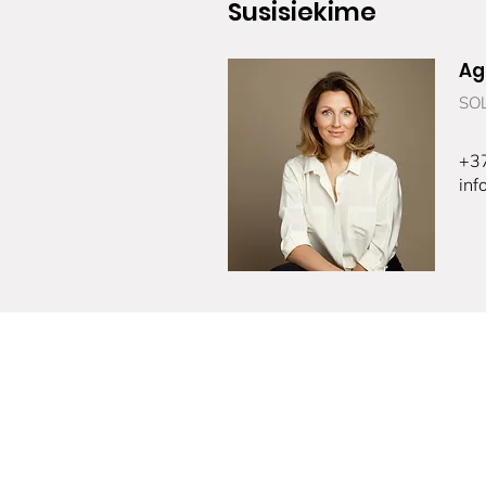
Susisiekime
Ag
SOL
+3
inf