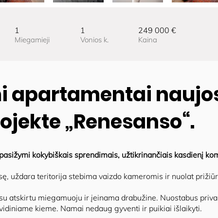
1
1
249 000 €
Miegamieji
Vonios k.
Kaina
 apartamentai naujos
ojekte „Renesanso“.
asižymi kokybiškais sprendimais, užtikrinančiais kasdienį ko
ę, uždara teritorija stebima vaizdo kameromis ir nuolat prižiūri
 su atskirtu miegamuoju ir įeinama drabužine. Nuostabus pri
 vidiniame kieme. Namai nedaug gyventi ir puikiai išlaikyti.