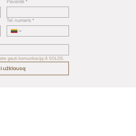
Pavardė
*
Tel. numeris
*
kate gauti komunikaciją iš SOLDS.
i užklausą