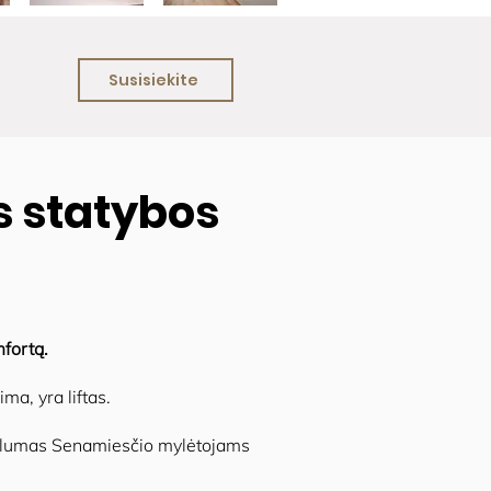
Susisiekite
 statybos
mfortą.
ma, yra liftas.
valumas Senamiesčio mylėtojams