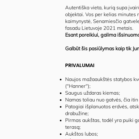
Autentiška vieta, kurią supa įvai
objektai. Vos per kelias minutes n
kaimynystė, Senamiesčio gatvele
fasadu Lietuvoje 2021 metais.
Esant poreikiui, galima išsinuom
Galbūt šis pasiūlymas kaip tik J
PRIVALUMAI
Naujos mažaaukštės statybos kv
("Hanner");
Saugus uždaras kiemas;
Namas toliau nuo gatvės, čia itin 
Patogiai išplanuotos erdvės, at
drabužine;
Pirmas aukštas, todėl yra puiki g
terasą;
Aukštos lubos;