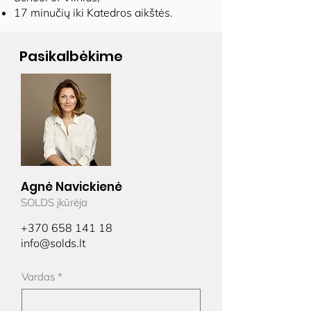
17 minučių iki Katedros aikštės.
Pasikalbėkime
Agnė Navickienė
SOLDS įkūrėja
+370 658 141 18
info@solds.lt
Vardas
*