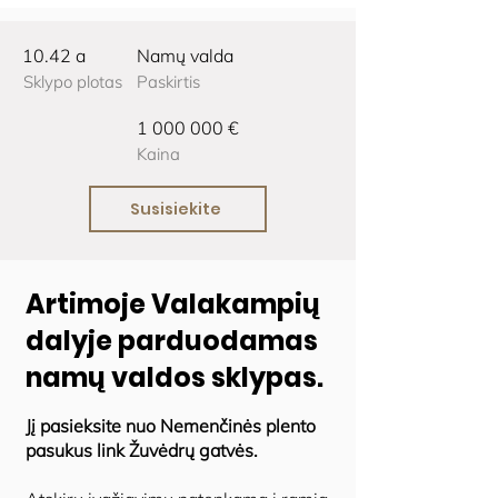
10.42 a
Namų valda
Sklypo plotas
Paskirtis
1 000 000
€
Kaina
Susisiekite
Artimoje Valakampių
dalyje parduodamas
namų valdos sklypas.
Jį pasieksite nuo Nemenčinės plento
pasukus link Žuvėdrų gatvės.