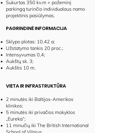
Sukurtas 350 kv.m + požeminį
parkingą turinčio individualaus namo
projektinis pasiūlymas.
PAGRINDINĖ INFORMACIJA
Sklypo plotas: 10.42 a;
Užstatymo tankis 20 proc.;
Intensyvumas 0,4;
Aukštų sk. 3;
Aukštis 10 m.
VIETA IR INFRASTRUKTŪRA
2 minutės iki Baltijos-Amerikos
klinikos;
5 minutės iki privačios mokyklos
„Eureka“;
11 minučių iki The British International
School of Vilnius;