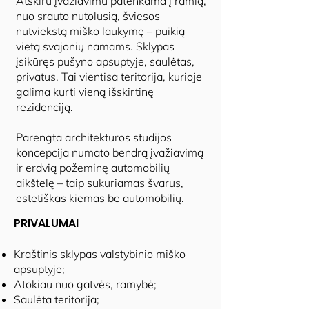
Atskiru įvažiavimu patenkama į ramią,
nuo srauto nutolusią, šviesos
nutviekstą miško laukymę – puikią
vietą svajonių namams. Sklypas
įsikūręs pušyno apsuptyje, saulėtas,
privatus. Tai vientisa teritorija, kurioje
galima kurti vieną išskirtinę
rezidenciją.
Parengta architektūros studijos
koncepcija numato bendrą įvažiavimą
ir erdvią požeminę automobilių
aikštelę – taip sukuriamas švarus,
estetiškas kiemas be automobilių.
PRIVALUMAI
Kraštinis sklypas valstybinio miško
apsuptyje;
Atokiau nuo gatvės, ramybė;
Saulėta teritorija;