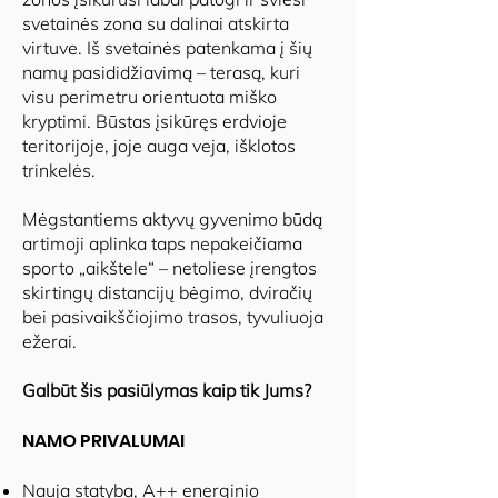
svetainės zona su dalinai atskirta
virtuve. Iš svetainės patenkama į šių
namų pasididžiavimą – terasą, kuri
visu perimetru orientuota miško
kryptimi. Būstas įsikūręs erdvioje
teritorijoje, joje auga veja, išklotos
trinkelės.
Mėgstantiems aktyvų gyvenimo būdą
artimoji aplinka taps nepakeičiama
sporto „aikštele“ – netoliese įrengtos
skirtingų distancijų bėgimo, dviračių
bei pasivaikščiojimo trasos, tyvuliuoja
ežerai.
Galbūt šis pasiūlymas kaip tik Jums?
NAMO PRIVALUMAI
Nauja statyba, A++ energinio