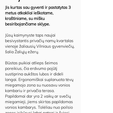
Jis kurtas sau gyventi ir pastatytas 3
metus atkakliai ieškotame,
kraštiniame, su mišku
besiribojančiame sklype.
Jūsų kaimynyste taps naujai
besivystantis privačių namų kvartalas
vienoje žaliausių Vilniaus gyvenviečių,
šalia Žaliųjų ežerų.
Būstas puikiai atlieps šeimos
poreikius, čia erdvumo pojūtį
sustiprina aukštos lubos ir dideli
langai. Ergonomiškai suplanuota tėvų
miegamojo zona su nuosavu vonios
kambariu ir privačia terasa.
Papildomai dar yra 2 vaikų ar svečių
miegamieji, jiems skirtas papildomas
vonios kambarys. Tolėliau nuo poilsio
zonos įsikūrusi labai patogi ir šviesi