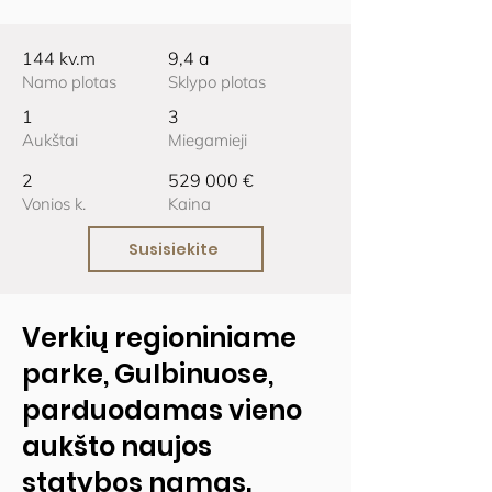
144 kv.m
9,4 a
Namo plotas
Sklypo plotas
1
3
Aukštai
Miegamieji
2
529 000 €
Vonios k.
Kaina
Susisiekite
Verkių regioniniame
parke, Gulbinuose,
parduodamas vieno
aukšto naujos
statybos namas.