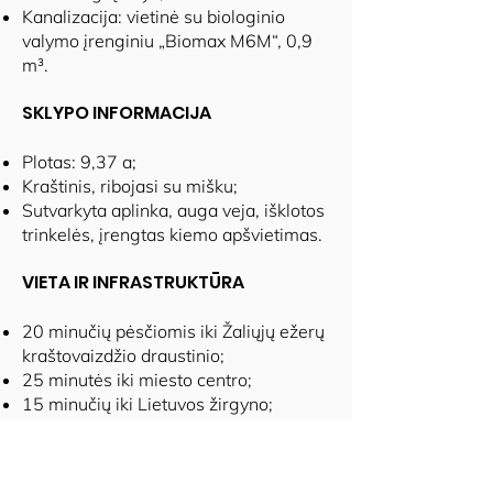
Kanalizacija: vietinė su biologinio
valymo įrenginiu „Biomax M6M“, 0,9
m³.
SKLYPO INFORMACIJA
Plotas: 9,37 a;
Kraštinis, ribojasi su mišku;
Sutvarkyta aplinka, auga veja, išklotos
trinkelės, įrengtas kiemo apšvietimas.
VIETA IR INFRASTRUKTŪRA
20 minučių pėsčiomis iki Žaliųjų ežerų
kraštovaizdžio draustinio;
25 minutės iki miesto centro;
15 minučių iki Lietuvos žirgyno;
10 minučių iki privataus vaikų darželio
„Barborytė“, mokyklos "Šiaurės
licėjus" Riešėje;