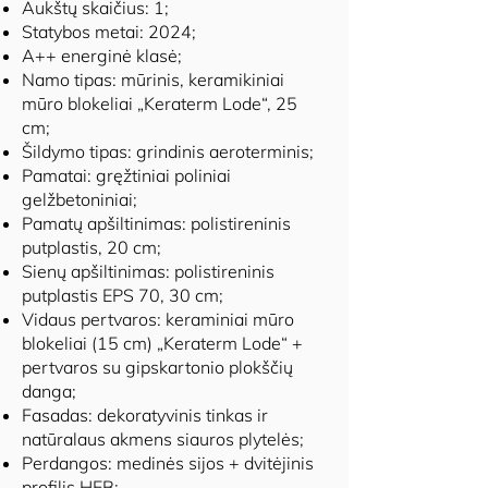
Aukštų skaičius: 1;
Statybos metai: 2024;
A++ energinė klasė;
Namo tipas: mūrinis, keramikiniai
mūro blokeliai „Keraterm Lode“, 25
cm;
Šildymo tipas: grindinis aeroterminis;
Pamatai: gręžtiniai poliniai
gelžbetoniniai;
Pamatų apšiltinimas: polistireninis
putplastis, 20 cm;
Sienų apšiltinimas: polistireninis
putplastis EPS 70, 30 cm;
Vidaus pertvaros: keraminiai mūro
blokeliai (15 cm) „Keraterm Lode“ +
pertvaros su gipskartonio plokščių
danga;
Fasadas: dekoratyvinis tinkas ir
natūralaus akmens siauros plytelės;
Perdangos: medinės sijos + dvitėjinis
profilis HEB;