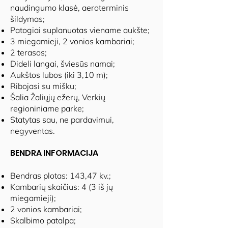
naudingumo klasė, aeroterminis
šildymas;
Patogiai suplanuotas viename aukšte;
3 miegamieji, 2 vonios kambariai;
2 terasos;
Dideli langai, šviesūs namai;
Aukštos lubos (iki 3,10 m);
Ribojasi su mišku;
Šalia Žaliųjų ežerų, Verkių
regioniniame parke;
Statytas sau, ne pardavimui,
negyventas.
BENDRA INFORMACIJA
Bendras plotas: 143,47 kv.;
Kambarių skaičius: 4 (3 iš jų
miegamieji);
2 vonios kambariai;
Skalbimo patalpa;