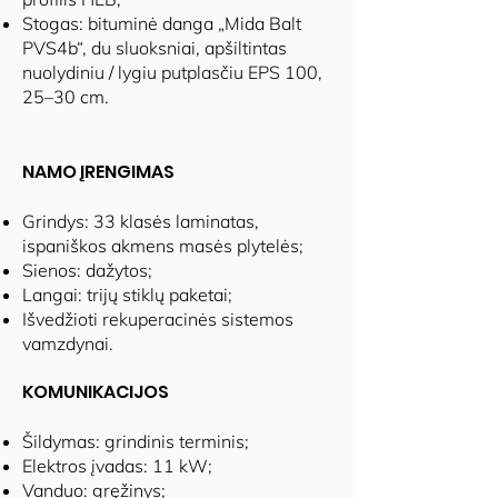
Stogas: bituminė danga „Mida Balt
PVS4b“, du sluoksniai, apšiltintas
nuolydiniu / lygiu putplasčiu EPS 100,
25–30 cm.
NAMO ĮRENGIMAS
Grindys: 33 klasės laminatas,
ispaniškos akmens masės plytelės;
Sienos: dažytos;
Langai: trijų stiklų paketai;
Išvedžioti rekuperacinės sistemos
vamzdynai.
KOMUNIKACIJOS
Šildymas: grindinis terminis;
Elektros įvadas: 11 kW;
Vanduo: gręžinys;